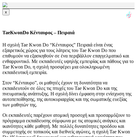
x
Φωτογραφίες
TaeKwonDo Κένταυρος – Πειραιά
Η σχολή Tae Kwon Do “Κένταυρος” Πειραιά είναι ένας
εξαιρετικός χώρος για τους λάτρεις του Tae Kwon Do που
Δραστηριότητες ⌄
επιθυμούν να εξασκηθούν σε ένα περιβάλλον επαγγελματικό και
ενθαρρυντικό. Με εκπαιδευτές υψηλής εμπειρίας και πάθους για το
Tae Kwon Do, η σχολή προσφέρει μια ολοκληρωμένη
Προπονητής
εκπαιδευτική εμπειρία.
Στον “Κένταυρο”, οι μαθητές έχουν τη δυνατότητα να
εκπαιδευτούν σε όλες τις πτυχές του Tae Kwon Do και της
Βρείτε μας στο χάρτη
πνευματικής ανάπτυξης. Η σχολή δίνει έμφαση στην ενίσχυση της
αυτοπεποίθησης, της αυτοκυριαρχίας και της σωματικής ευεξίας
των μαθητών της.
Μήνυμα
Οι εκπαιδευτές παρέχουν ατομική προσοχή και προσαρμόζουν το
πρόγραμμα εκπαίδευσης σύμφωνα με τις ατομικές ανάγκες και
ικανότητες κάθε μαθητή. Με πολλές δυνατότητες προόδου και
συμμετοχής σε τοπικούς και διεθνείς αγώνες, η σχολή Tae Kwon
Τα νέα μας