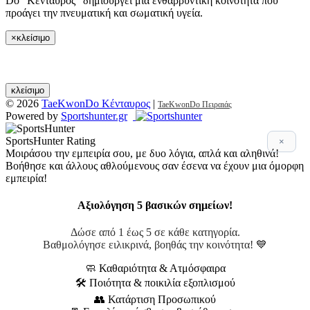
Do “Κένταυρος” δημιουργεί μια ενθαρρυντική κοινότητα που
προάγει την πνευματική και σωματική υγεία.
×
κλείσιμο
κλείσιμο
© 2026
TaeKwonDo Κένταυρος
|
TaeKwonDo Πειραιάς
Powered by
Sportshunter.gr
SportsHunter Rating
×
Μοιράσου την εμπειρία σου, με δυο λόγια, απλά και αληθινά!
Βοήθησε και άλλους αθλούμενους σαν έσενα να έχουν μια όμορφη
εμπειρία!
Αξιολόγηση 5 βασικών σημείων!
Δώσε από 1 έως 5 σε κάθε κατηγορία.
Βαθμολόγησε ειλικρινά, βοηθάς την κοινότητα! 💙
🧼 Καθαριότητα & Ατμόσφαιρα
🛠 Ποιότητα & ποικιλία εξοπλισμού
👥 Κατάρτιση Προσωπικού