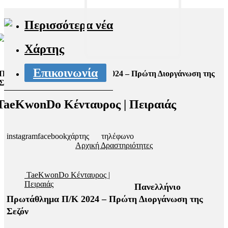
Περισσότερα νέα
Χάρτης
Επικοινωνία
Πανελλήνιο Πρωτάθλημα Π/Κ 2024 – Πρώτη Διοργάνωση της
Σεζόν
TaeKwonDo Κένταυρος | Πειραιάς
instagram
facebook
χάρτης
τηλέφωνο
Αρχική
Δραστηριότητες
TaeKwonDo Κένταυρος |
Πειραιάς
Πανελλήνιο
Πρωτάθλημα Π/Κ 2024 – Πρώτη Διοργάνωση της
Σεζόν