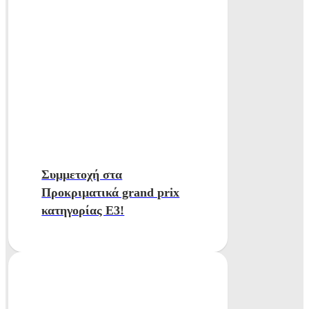
Συμμετοχή στα
Προκριματικά grand prix
κατηγορίας Ε3!