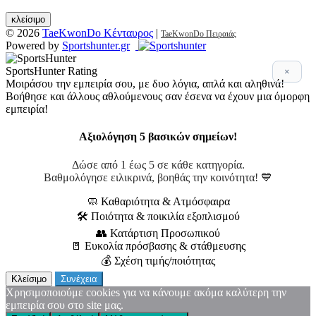
κλείσιμο
© 2026
TaeKwonDo Κένταυρος
|
TaeKwonDo Πειραιάς
Powered by
Sportshunter.gr
SportsHunter Rating
×
Μοιράσου την εμπειρία σου, με δυο λόγια, απλά και αληθινά!
Βοήθησε και άλλους αθλούμενους σαν έσενα να έχουν μια όμορφη
εμπειρία!
Αξιολόγηση 5 βασικών σημείων!
Δώσε από 1 έως 5 σε κάθε κατηγορία.
Βαθμολόγησε ειλικρινά, βοηθάς την κοινότητα! 💙
🧼 Καθαριότητα & Ατμόσφαιρα
🛠 Ποιότητα & ποικιλία εξοπλισμού
👥 Κατάρτιση Προσωπικού
🚪 Ευκολία πρόσβασης & στάθμευσης
💰 Σχέση τιμής/ποιότητας
Κλείσιμο
Συνέχεια
Χρησιμοποιούμε cookies για να κάνουμε ακόμα καλύτερη την
εμπειρία σου στο site μας.