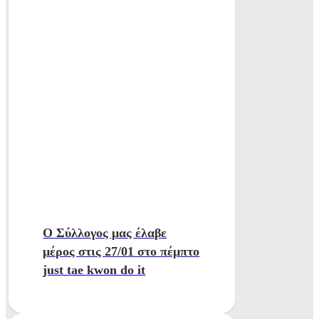
Ο Σύλλογος μας έλαβε
μέρος στις 27/01 στο πέμπτο
just tae kwon do it