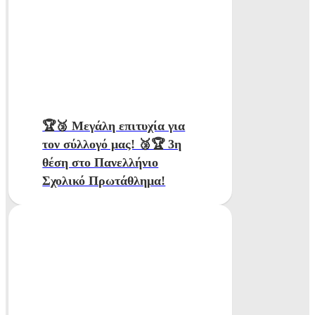
🏆🥉 Μεγάλη επιτυχία για
τον σύλλογό μας! 🥉🏆 3η
θέση στο Πανελλήνιο
Σχολικό Πρωτάθλημα!